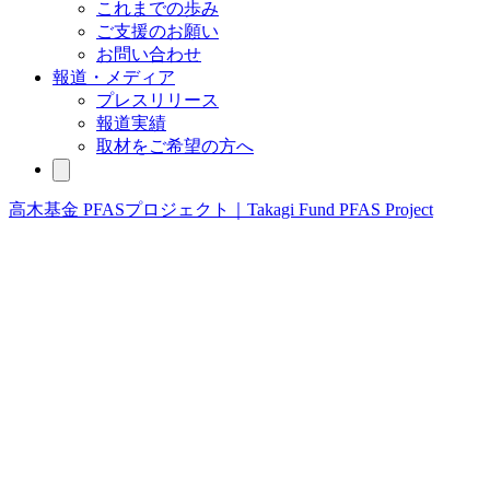
これまでの歩み
ご⽀援のお願い
お問い合わせ
報道・メディア
プレスリリース
報道実績
取材をご希望の方へ
高木基金 PFASプロジェクト｜Takagi Fund PFAS Project