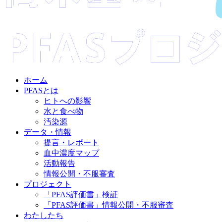
ホーム
PFASとは
ヒトへの影響
水と食べ物
汚染源
データ・情報
提言・レポート
血中濃度マップ
活動報告
情報公開・不服審査
プロジェクト
「PFAS評価書」検証
「PFAS評価書」情報公開・不服審査
わたしたち