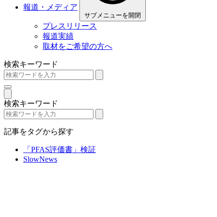
報道・メディア
サブメニューを開閉
プレスリリース
報道実績
取材をご希望の方へ
検索キーワード
検索キーワード
記事をタグから探す
「PFAS評価書」検証
SlowNews
RBC NEWS（琉球放送） ／ 国の食品安
全委員会によるPFASの健康リスク評価
検討過程で参考文献の7割を差し替え 委