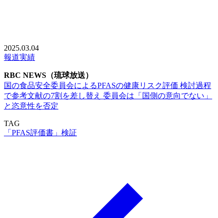
員会は「国側の意向でない」と恣意性
を否定
2025.03.04
報道実績
RBC NEWS（琉球放送）
国の食品安全委員会によるPFASの健康リスク評価 検討過程
で参考文献の7割を差し替え 委員会は「国側の意向でない」
と恣意性を否定
TAG
「PFAS評価書」検証