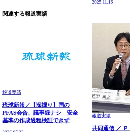
2025.11.16
関連する報道実績
報道実績
琉球新報／【深掘り】国の
PFAS会合、議事録ナシ 安全
報道実績
基準の作成過程検証できず
共同通信 ／ 