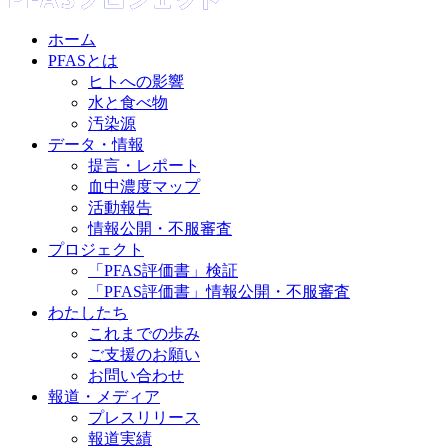
ホーム
PFASとは
ヒトへの影響
水と食べ物
汚染源
データ・情報
提言・レポート
血中濃度マップ
活動報告
情報公開・不服審査
プロジェクト
「PFAS評価書」検証
「PFAS評価書」情報公開・不服審査
わたしたち
これまでの歩み
ご⽀援のお願い
お問い合わせ
報道・メディア
プレスリリース
報道実績