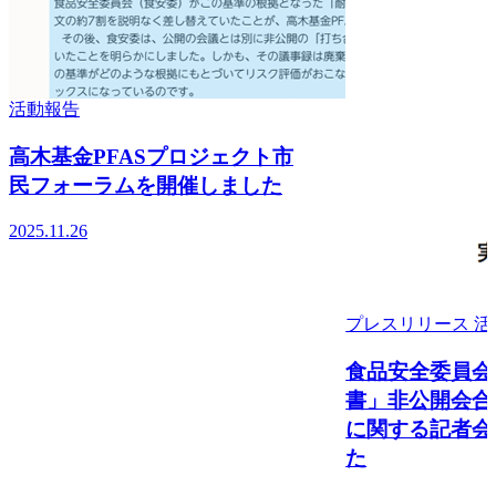
活動報告
高木基金PFASプロジェクト市
民フォーラムを開催しました
2025.11.26
プレスリリース
活
食品安全委員会
書」非公開会合
に関する記者会
た