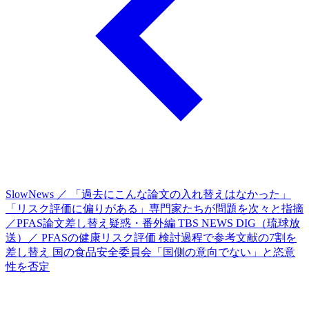
SlowNews ／ 「過去にこんな論文の入れ替えはなかった」
「リスク評価に偏りがある」専門家たちが問題を次々と指摘
／PFAS論文差し替え疑惑・番外編
TBS NEWS DIG（琉球放
送）／ PFASの健康リスク評価 検討過程で参考文献の7割を
差し替え 国の食品安全委員会「国側の意向でない」と恣意
性を否定